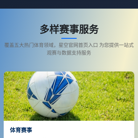
多样赛事服务
覆盖五大热门体育领域，星空官网首页入口 为您提供一站式
观赛与数据支持服务
体育赛事