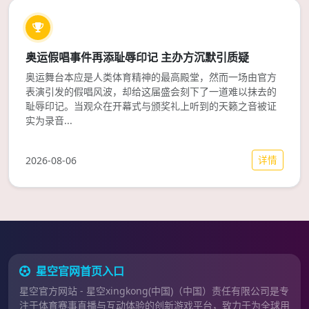
奥运假唱事件再添耻辱印记 主办方沉默引质疑
奥运舞台本应是人类体育精神的最高殿堂，然而一场由官方
表演引发的假唱风波，却给这届盛会刻下了一道难以抹去的
耻辱印记。当观众在开幕式与颁奖礼上听到的天籁之音被证
实为录音...
详情
2026-08-06
星空官网首页入口
星空官方网站 - 星空xingkong(中国)（中国）责任有限公司是专
注于体育赛事直播与互动体验的创新游戏平台，致力于为全球用