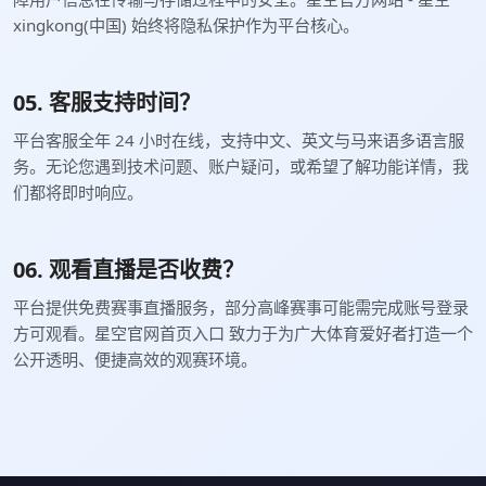
xingkong(中国) 始终将隐私保护作为平台核心。
05. 客服支持时间？
平台客服全年 24 小时在线，支持中文、英文与马来语多语言服
务。无论您遇到技术问题、账户疑问，或希望了解功能详情，我
们都将即时响应。
06. 观看直播是否收费？
平台提供免费赛事直播服务，部分高峰赛事可能需完成账号登录
方可观看。星空官网首页入口 致力于为广大体育爱好者打造一个
公开透明、便捷高效的观赛环境。