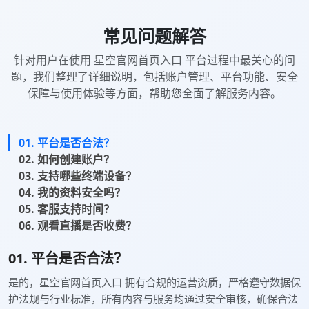
常见问题解答
针对用户在使用 星空官网首页入口 平台过程中最关心的问
题，我们整理了详细说明，包括账户管理、平台功能、安全
保障与使用体验等方面，帮助您全面了解服务内容。
01. 平台是否合法？
02. 如何创建账户？
03. 支持哪些终端设备？
04. 我的资料安全吗？
05. 客服支持时间？
06. 观看直播是否收费？
01. 平台是否合法？
是的，星空官网首页入口 拥有合规的运营资质，严格遵守数据保
护法规与行业标准，所有内容与服务均通过安全审核，确保合法