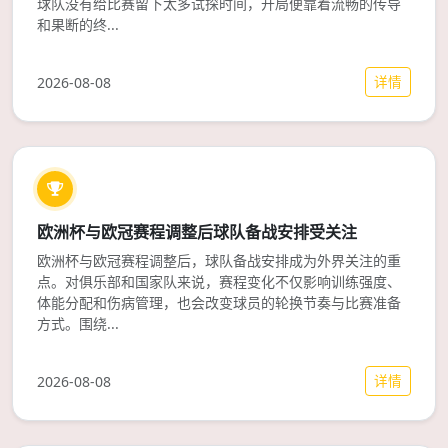
球队没有给比赛留下太多试探时间，开局便靠着流畅的传导
和果断的终...
详情
2026-08-08
欧洲杯与欧冠赛程调整后球队备战安排受关注
欧洲杯与欧冠赛程调整后，球队备战安排成为外界关注的重
点。对俱乐部和国家队来说，赛程变化不仅影响训练强度、
体能分配和伤病管理，也会改变球员的轮换节奏与比赛准备
方式。围绕...
详情
2026-08-08